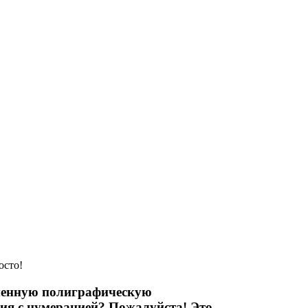
именную полиграфическую
ия с нумерацией? Пожалуйста! Это