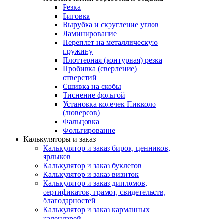
Резка
Биговка
Вырубка и скругление углов
Ламинирование
Переплет на металлическую
пружину
Плоттерная (контурная) резка
Пробивка (сверление)
отверстий
Сшивка на скобы
Тиснение фольгой
Установка колечек Пикколо
(люверсов)
Фальцовка
Фольгирование
Калькуляторы и заказ
Калькулятор и заказ бирок, ценников,
ярлыков
Калькулятор и заказ буклетов
Калькулятор и заказ визиток
Калькулятор и заказ дипломов,
сертификатов, грамот, свидетельств,
благодарностей
Калькулятор и заказ карманных
календарей