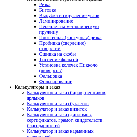
Резка
Биговка
Вырубка и скругление углов
Ламинирование
Переплет на металлическую
пружину
Плоттерная (контурная) резка
Пробивка (сверление)
отверстий
Сшивка на скобы
Тиснение фольгой
Установка колечек Пикколо
(люверсов)
Фальцовка
Фольгирование
Калькуляторы и заказ
Калькулятор и заказ бирок, ценников,
ярлыков
Калькулятор и заказ буклетов
Калькулятор и заказ визиток
Калькулятор и заказ дипломов,
сертификатов, грамот, свидетельств,
благодарностей
Калькулятор и заказ карманных
календарей