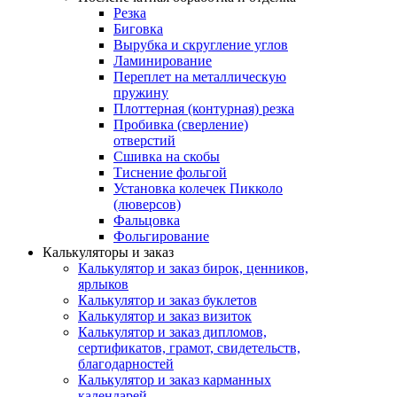
Резка
Биговка
Вырубка и скругление углов
Ламинирование
Переплет на металлическую
пружину
Плоттерная (контурная) резка
Пробивка (сверление)
отверстий
Сшивка на скобы
Тиснение фольгой
Установка колечек Пикколо
(люверсов)
Фальцовка
Фольгирование
Калькуляторы и заказ
Калькулятор и заказ бирок, ценников,
ярлыков
Калькулятор и заказ буклетов
Калькулятор и заказ визиток
Калькулятор и заказ дипломов,
сертификатов, грамот, свидетельств,
благодарностей
Калькулятор и заказ карманных
календарей